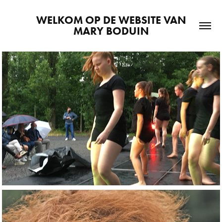
 WELKOM OP DE WEBSITE VAN 
MARY BODUIN
2021
'Dat heet dan 
gelukkig zijn' dans 
en theatershow