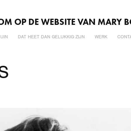
OM OP DE WEBSITE VAN MARY 
UIN
DAT HEET DAN GELUKKIG ZIJN
WERK
CONT
S